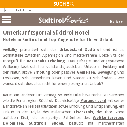
SUCHE
italiano
Unterkunftsportal Südtirol Hotel
Hotels in Südtirol und Top-Angebote für Ihren Urlaub
Vielfältig präsentiert sich das
Urlaubsland Südtirol
und ist als
Schnittstelle zwischen Alpenregion und mediterranem Dolce Vita der
Inbegriff für
naturnahe Erholung
. Das gefragte und angepriesene
Wellbeing lässt sich hier vollständig ausleben: Urlaub im Einklang mit
der Natur, aktive
Erholung
oder passives
Genießen
, Bewegung und
Loslassen, sich verwöhnen lassen und wieder zu sich finden - wer
wünscht sich dies alles nicht für einen gelungenen Urlaub?
Kaum ein anderer Ort vermag so viele Urlaubswünsche zu vereinen
wie die Ferienregion Südtirol: Das vielseitige
Meraner Land
mit seiner
Bandbreite an Freizeitaktivitäten sowie Erholung und Entspannung, ein
Urlaub in der Idylle des malerischen
Eisacktals
, der Ihre Sinne
aufleben lässt, die einzigartige Schönheit des
Weltkulturerbes
Dolomiten
,
Südtirols Süden
, bestückt mit märchenhaften