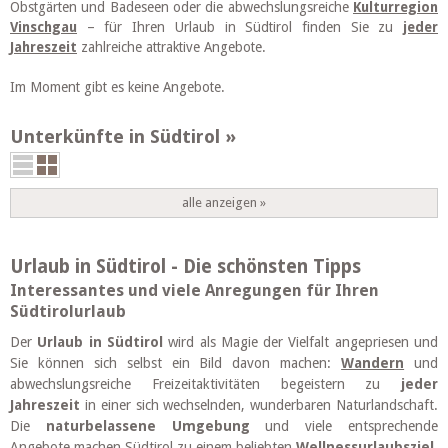
Obstgärten und Badeseen oder die abwechslungsreiche
Kulturregion
Vinschgau
– für Ihren Urlaub in Südtirol finden Sie zu
jeder
Jahreszeit
zahlreiche attraktive Angebote.
Im Moment gibt es keine Angebote.
Unterkünfte in Südtirol
alle anzeigen »
Urlaub in Südtirol - Die schönsten Tipps
Interessantes und viele Anregungen für Ihren
Südtirolurlaub
Der
Urlaub in Südtirol
wird als Magie der Vielfalt angepriesen und
Sie können sich selbst ein Bild davon machen:
Wandern
und
abwechslungsreiche Freizeitaktivitäten begeistern zu
jeder
Jahreszeit
in einer sich wechselnden, wunderbaren Naturlandschaft.
Die
naturbelassene Umgebung
und viele entsprechende
Angebote machen Südtirol zu einem beliebten
Wellnessurlaubsziel
,