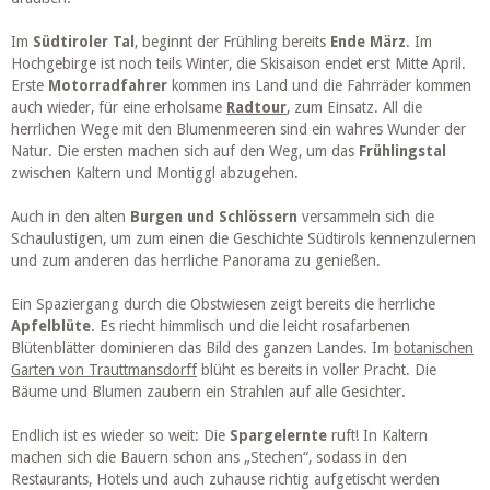
Im
Südtiroler Tal
, beginnt der Frühling bereits
Ende März
. Im
Hochgebirge ist noch teils Winter, die Skisaison endet erst Mitte April.
Erste
Motorradfahrer
kommen ins Land und die Fahrräder kommen
auch wieder, für eine erholsame
Radtour
, zum Einsatz. All die
herrlichen Wege mit den Blumenmeeren sind ein wahres Wunder der
Natur. Die ersten machen sich auf den Weg, um das
Frühlingstal
zwischen Kaltern und Montiggl abzugehen.
Auch in den alten
Burgen und Schlössern
versammeln sich die
Schaulustigen, um zum einen die Geschichte Südtirols kennenzulernen
und zum anderen das herrliche Panorama zu genießen.
Ein Spaziergang durch die Obstwiesen zeigt bereits die herrliche
Apfelblüte
. Es riecht himmlisch und die leicht rosafarbenen
Blütenblätter dominieren das Bild des ganzen Landes. Im
botanischen
Garten von Trauttmansdorff
blüht es bereits in voller Pracht. Die
Bäume und Blumen zaubern ein Strahlen auf alle Gesichter.
Endlich ist es wieder so weit: Die
Spargelernte
ruft! In Kaltern
machen sich die Bauern schon ans „Stechen“, sodass in den
Restaurants, Hotels und auch zuhause richtig aufgetischt werden