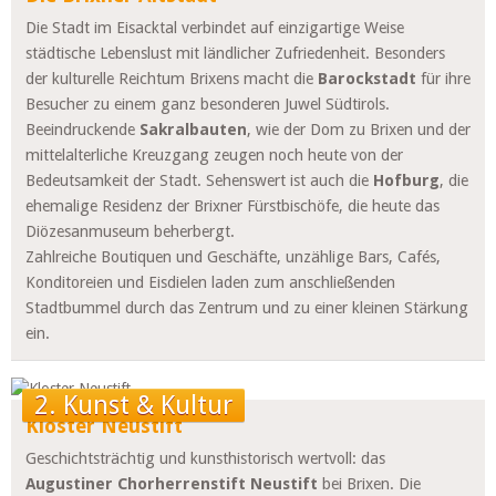
Die Stadt im
Eisacktal
verbindet auf einzigartige Weise
städtische Lebenslust mit ländlicher Zufriedenheit. Besonders
der kulturelle Reichtum Brixens macht die
Barockstadt
für ihre
Besucher zu einem ganz besonderen Juwel Südtirols.
Beeindruckende
Sakralbauten
, wie der Dom zu Brixen und der
mittelalterliche Kreuzgang zeugen noch heute von der
Bedeutsamkeit der Stadt. Sehenswert ist auch die
Hofburg
, die
ehemalige Residenz der Brixner Fürstbischöfe, die heute das
Diözesanmuseum beherbergt.
Zahlreiche Boutiquen und Geschäfte, unzählige Bars, Cafés,
Konditoreien und Eisdielen laden zum anschließenden
Stadtbummel durch das Zentrum und zu einer kleinen Stärkung
ein.
2. Kunst & Kultur
Kloster Neustift
Geschichtsträchtig und kunsthistorisch wertvoll: das
Augustiner Chorherrenstift Neustift
bei Brixen. Die