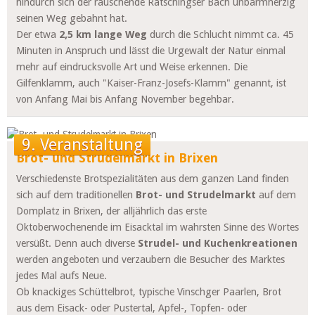
hindurch sich der rauschende Ratschingser Bach unbarmherzig
seinen Weg gebahnt hat.
Der etwa
2,5 km lange Weg
durch die Schlucht nimmt ca. 45
Minuten in Anspruch und lässt die Urgewalt der Natur einmal
mehr auf eindrucksvolle Art und Weise erkennen. Die
Gilfenklamm, auch "Kaiser-Franz-Josefs-Klamm" genannt, ist
von Anfang Mai bis Anfang November begehbar.
9. Veranstaltung
Brot- und Strudelmarkt in Brixen
Verschiedenste Brotspezialitäten aus dem ganzen Land finden
sich auf dem traditionellen
Brot- und Strudelmarkt
auf dem
Domplatz in Brixen, der alljährlich das erste
Oktoberwochenende im Eisacktal im wahrsten Sinne des Wortes
versüßt. Denn auch diverse
Strudel- und Kuchenkreationen
werden angeboten und verzaubern die Besucher des Marktes
jedes Mal aufs Neue.
Ob knackiges Schüttelbrot, typische Vinschger Paarlen, Brot
aus dem Eisack- oder Pustertal, Apfel-, Topfen- oder