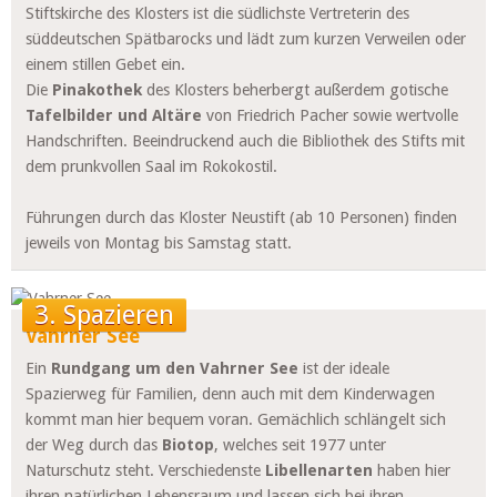
Stiftskirche des Klosters ist die südlichste Vertreterin des
süddeutschen Spätbarocks und lädt zum kurzen Verweilen oder
einem stillen Gebet ein.
Die
Pinakothek
des Klosters beherbergt außerdem gotische
Tafelbilder und Altäre
von Friedrich Pacher sowie wertvolle
Handschriften. Beeindruckend auch die Bibliothek des Stifts mit
dem prunkvollen Saal im Rokokostil.
Führungen durch das Kloster Neustift (ab 10 Personen) finden
jeweils von Montag bis Samstag statt.
3. Spazieren
Vahrner See
Ein
Rundgang um den Vahrner See
ist der ideale
Spazierweg für Familien, denn auch mit dem Kinderwagen
kommt man hier bequem voran. Gemächlich schlängelt sich
der Weg durch das
Biotop
, welches seit 1977 unter
Naturschutz steht. Verschiedenste
Libellenarten
haben hier
ihren natürlichen Lebensraum und lassen sich bei ihren