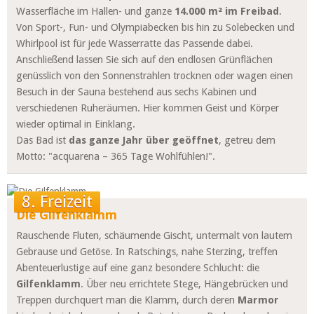
Wasserfläche im Hallen- und ganze
14.000 m² im Freibad
.
Von Sport-, Fun- und Olympiabecken bis hin zu Solebecken und
Whirlpool ist für jede Wasserratte das Passende dabei.
Anschließend lassen Sie sich auf den endlosen Grünflächen
genüsslich von den Sonnenstrahlen trocknen oder wagen einen
Besuch in der Sauna bestehend aus sechs Kabinen und
verschiedenen Ruheräumen. Hier kommen Geist und Körper
wieder optimal in Einklang.
Das Bad ist
das ganze Jahr über geöffnet
, getreu dem
Motto:
"acquarena – 365 Tage Wohlfühlen!".
8. Freizeit
Die Gilfenklamm
Rauschende Fluten, schäumende Gischt, untermalt von lautem
Gebrause und Getöse. In Ratschings, nahe Sterzing, treffen
Abenteuerlustige auf eine ganz besondere Schlucht: die
Gilfenklamm
. Über neu errichtete Stege, Hängebrücken und
Treppen durchquert man die Klamm, durch deren
Marmor