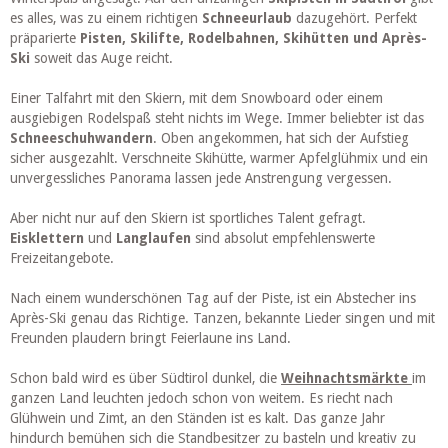
es alles, was zu einem richtigen
Schneeurlaub
dazugehört. Perfekt
präparierte
Pisten, Skilifte, Rodelbahnen, Skihütten und Après-
Ski
soweit das Auge reicht.
Einer Talfahrt mit den Skiern, mit dem Snowboard oder einem
ausgiebigen Rodelspaß steht nichts im Wege. Immer beliebter ist das
Schneeschuhwandern
. Oben angekommen, hat sich der Aufstieg
sicher ausgezahlt. Verschneite Skihütte, warmer Apfelglühmix und ein
unvergessliches Panorama lassen jede Anstrengung vergessen.
Aber nicht nur auf den Skiern ist sportliches Talent gefragt.
Eisklettern
und
Langlaufen
sind absolut empfehlenswerte
Freizeitangebote.
Nach einem wunderschönen Tag auf der Piste, ist ein Abstecher ins
Après-Ski genau das Richtige. Tanzen, bekannte Lieder singen und mit
Freunden plaudern bringt Feierlaune ins Land.
Schon bald wird es über Südtirol dunkel, die
Weihnachtsmärkte
im
ganzen Land leuchten jedoch schon von weitem. Es riecht nach
Glühwein und Zimt, an den Ständen ist es kalt. Das ganze Jahr
hindurch bemühen sich die Standbesitzer zu basteln und kreativ zu