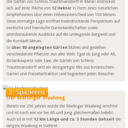
Die Gärten von Schloss Trauttmansdorff in
Meran
erstrecken
sich auf einer Fläche von
12 Hektar
in Form eines natürlichen
Amphitheaters über einen Höhenunterschied von 100 Metern.
Diese einmalige Lage eröffnet beeindruckende Perspektiven auf
exotische und heimische Gartenlandschaften sowie
atemberaubende Ausblicke auf die umliegende Bergwelt und
die Kurstadt Meran.
In
über 80 angelegten Gärten
blühen und gedeihen
verschiedenste Pflanzen aus aller Welt. Egal ob Jung oder Alt,
Botanikexperte oder Laie, die Gärten von Schloss
Trauttmansdorff sind ein einzigartiger Mix aus botanischem
Garten und Freizeitattraktion und begeistern jeden Besucher.
2. Spazieren
Der Marlinger Waalweg
Bereits vor 250 Jahren wurde der Marlinger Waalweg errichtet
und ist nach wie vor bei Alt und Jung gleichermaßen beliebt.
Auch ist er mit
12 km Länge und ca. 3 Stunden Gehzeit
der
längste Waalweg in Südtirol.