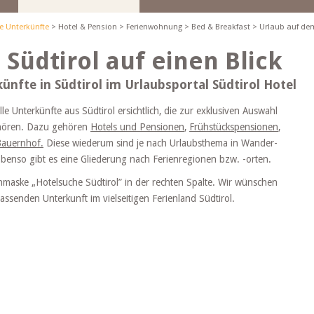
le Unterkünfte
>
Hotel & Pension
>
Ferienwohnung
>
Bed & Breakfast
>
Urlaub auf de
 Südtirol auf einen Blick
ünfte in Südtirol im Urlaubsportal Südtirol Hotel
le Unterkünfte aus Südtirol ersichtlich, die zur exklusiven Auswahl
ören. Dazu gehören
Hotels und Pensionen
,
Frühstückspensionen
,
Bauernhof.
Diese wiederum sind je nach Urlaubsthema in Wander-
 Ebenso gibt es eine Gliederung nach Ferienregionen bzw. -orten.
hmaske „Hotelsuche Südtirol” in der rechten Spalte. Wir wünschen
ssenden Unterkunft im vielseitigen Ferienland Südtirol.