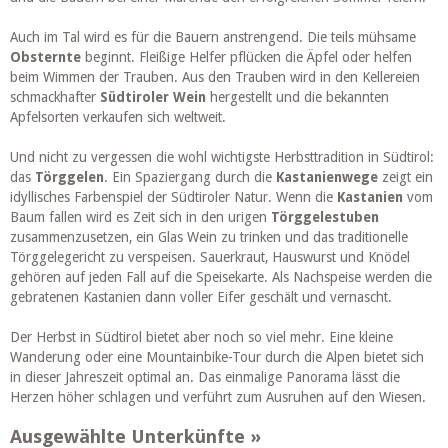
Auch im Tal wird es für die Bauern anstrengend. Die teils mühsame
Obsternte
beginnt. Fleißige Helfer pflücken die Äpfel oder helfen
beim Wimmen der Trauben. Aus den Trauben wird in den Kellereien
schmackhafter
Südtiroler Wein
hergestellt und die bekannten
Apfelsorten verkaufen sich weltweit.
Und nicht zu vergessen die wohl wichtigste Herbsttradition in Südtirol:
das
Törggelen
. Ein Spaziergang durch die
Kastanienwege
zeigt ein
idyllisches Farbenspiel der Südtiroler Natur. Wenn die
Kastanien
vom
Baum fallen wird es Zeit sich in den urigen
Törggelestuben
zusammenzusetzen, ein Glas Wein zu trinken und das traditionelle
Törggelegericht zu verspeisen. Sauerkraut, Hauswurst und Knödel
gehören auf jeden Fall auf die Speisekarte. Als Nachspeise werden die
gebratenen Kastanien dann voller Eifer geschält und vernascht.
Der Herbst in Südtirol bietet aber noch so viel mehr. Eine kleine
Wanderung oder eine Mountainbike-Tour durch die Alpen bietet sich
in dieser Jahreszeit optimal an. Das einmalige Panorama lässt die
Herzen höher schlagen und verführt zum Ausruhen auf den Wiesen.
Ausgewählte Unterkünfte