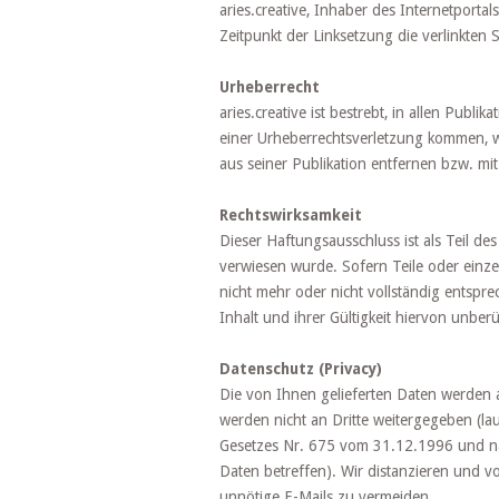
aries.creative, Inhaber des Internetportal
Zeitpunkt der Linksetzung die verlinkten S
Urheberrecht
aries.creative ist bestrebt, in allen Publ
einer Urheberrechtsverletzung kommen, w
aus seiner Publikation entfernen bzw. m
Rechtswirksamkeit
Dieser Haftungsausschluss ist als Teil de
verwiesen wurde. Sofern Teile oder einze
nicht mehr oder nicht vollständig entspre
Inhalt und ihrer Gültigkeit hiervon unberü
Datenschutz (Privacy)
Die von Ihnen gelieferten Daten werden a
werden nicht an Dritte weitergegeben (la
Gesetzes Nr. 675 vom 31.12.1996 und n
Daten betreffen). Wir distanzieren und 
unnötige E-Mails zu vermeiden.