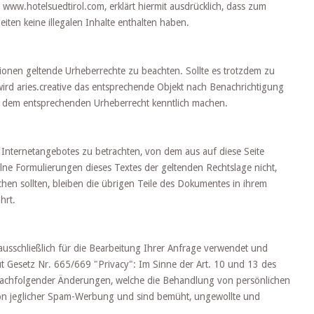
s www.hotelsuedtirol.com, erklärt hiermit ausdrücklich, dass zum
eiten keine illegalen Inhalte enthalten haben.
ikationen geltende Urheberrechte zu beachten. Sollte es trotzdem zu
ird aries.creative das entsprechende Objekt nach Benachrichtigung
it dem entsprechenden Urheberrecht kenntlich machen.
s Internetangebotes zu betrachten, von dem aus auf diese Seite
lne Formulierungen dieses Textes der geltenden Rechtslage nicht,
chen sollten, bleiben die übrigen Teile des Dokumentes in ihrem
hrt.
usschließlich für die Bearbeitung Ihrer Anfrage verwendet und
ut Gesetz Nr. 665/669 "Privacy": Im Sinne der Art. 10 und 13 des
achfolgender Änderungen, welche die Behandlung von persönlichen
von jeglicher Spam-Werbung und sind bemüht, ungewollte und