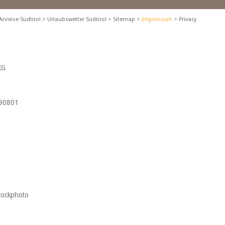
Anreise Südtirol
>
Urlaubswetter Südtirol
>
Sitemap
>
Impressum
>
Privacy
KG
490801
Stockphoto