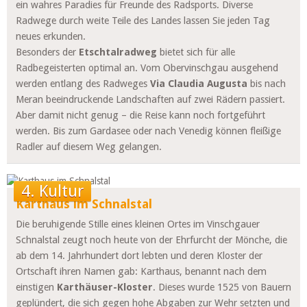
ein wahres Paradies für Freunde des Radsports. Diverse
Radwege durch weite Teile des Landes lassen Sie jeden Tag
neues erkunden.
Besonders der
Etschtalradweg
bietet sich für alle
Radbegeisterten optimal an. Vom Obervinschgau ausgehend
werden entlang des Radweges
Via Claudia Augusta
bis nach
Meran beeindruckende Landschaften auf zwei Rädern passiert.
Aber damit nicht genug – die Reise kann noch fortgeführt
werden. Bis zum Gardasee oder nach Venedig können fleißige
Radler auf diesem Weg gelangen.
4. Kultur
Karthaus im Schnalstal
Die beruhigende Stille eines kleinen Ortes im Vinschgauer
Schnalstal zeugt noch heute von der Ehrfurcht der Mönche, die
ab dem 14. Jahrhundert dort lebten und deren Kloster der
Ortschaft ihren Namen gab: Karthaus, benannt nach dem
einstigen
Karthäuser-Kloster
. Dieses wurde 1525 von Bauern
geplündert, die sich gegen hohe Abgaben zur Wehr setzten und