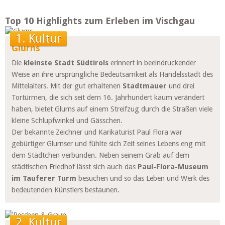
Top 10 Highlights zum Erleben im Vischgau
1. Kultur
Glurns
Die
kleinste Stadt Südtirols
erinnert in beeindruckender
Weise an ihre ursprüngliche Bedeutsamkeit als Handelsstadt des
Mittelalters. Mit der gut erhaltenen
Stadtmauer
und drei
Tortürmen, die sich seit dem 16. Jahrhundert kaum verändert
haben, bietet Glurns auf einem Streifzug durch die Straßen viele
kleine Schlupfwinkel und Gässchen.
Der bekannte Zeichner und Karikaturist Paul Flora war
gebürtiger Glurnser und fühlte sich Zeit seines Lebens eng mit
dem Städtchen verbunden. Neben seinem Grab auf dem
städtischen Friedhof lässt sich auch das
Paul-Flora-Museum
im Tauferer Turm
besuchen und so das Leben und Werk des
bedeutenden Künstlers bestaunen.
2. Kultur